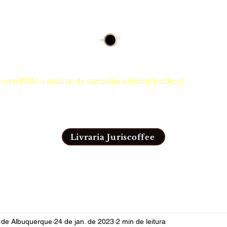
s jurídicos para concurseiros, acadêmicos e advogados.
com ISBN e análise de conselho editorial jurídico!
 (81)99814-6816 e e-mail
editorajuriscoffee@gmail.com
.
que seu LIVRO DIGITAL com ISBN!
Livraria Juriscoffee
Artigos
Livraria Juriscoffee
o de Albuquerque
24 de jan. de 2023
2 min de leitura