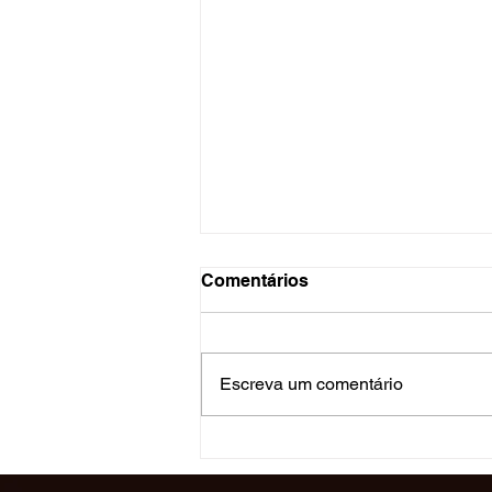
Comentários
Escreva um comentário
Breve Análise da Anulação
do Concurso do TJPE