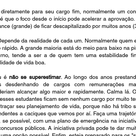
 diretamente para seu cargo fim, normalmente um con
 é que o foco desde o início pode acelerar a aprovação
nce (grande) de ficar descapitalizado por muitos anos (3
Depende da realidade de cada um. Normalmente quem e
o rápido. A grande maioria está do meio para baixo na pir
rno, tende a ser a de quem tem uma estabilidade finan
idade de vida boa. 
u é 
não se superestimar
. Ao longo dos anos prestando
os desdenhando de cargos com remunerações mais
riam alcançar algo maior e rapidamente. Calma lá. O
 esses estudantes ficam sem nenhum cargo por muito tem
raçar seu planejamento de vida, porque não há tribo su
ndentes a caciques que vemos por aí. Faça uma trajetór
d, se possível, com uma plano de emergência na iniciativ
oncursos públicos. A iniciativa privada pode te dar muit
uma opção possível. Enfim, esteja preparado para os "si