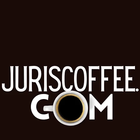
está com chamada aberta
apro
para submissão de
brev
trabalhos
fami
conc