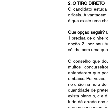
2. O TIRO DIRETO
O candidato estuda
difíceis. A vantagem
é que existe uma cha
Que opção seguir?
 
1 precisa de dinheir
opção 2, por seu tu
sólida, com uma qual
O conselho que do
muitos concurseir
entenderem que pode
embaixo. Por vezes,
no chão na hora de t
quantidade de prete
exista plano b, c e 
tudo dê errado nos c
que os concursos. É 