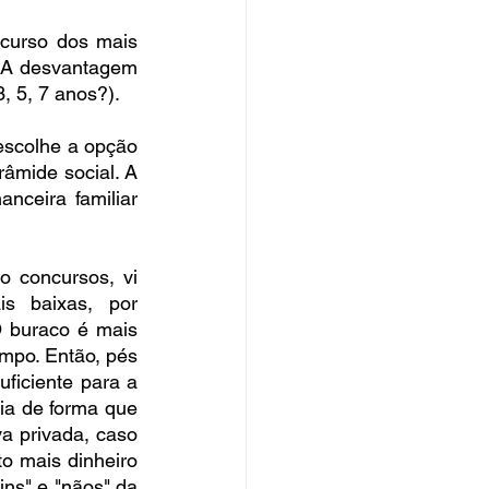
curso dos mais 
. A desvantagem 
, 5, 7 anos?).
scolhe a opção 
âmide social. A 
ceira familiar 
 concursos, vi 
 baixas, por 
 buraco é mais 
po. Então, pés 
ficiente para a 
ia de forma que 
a privada, caso 
o mais dinheiro 
ns" e "nãos" da 