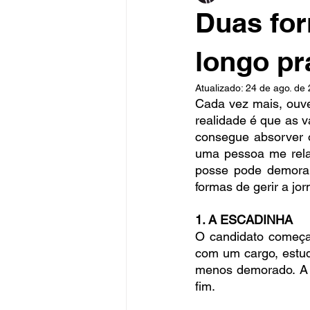
Duas for
longo pr
Atualizado:
24 de ago. de
Cada vez mais, ouve
realidade é que as v
consegue absorver o
uma pessoa me relat
posse pode demorar
formas de gerir a jor
1. A ESCADINHA
O candidato começa 
com um cargo, estuda
menos demorado. A 
fim.