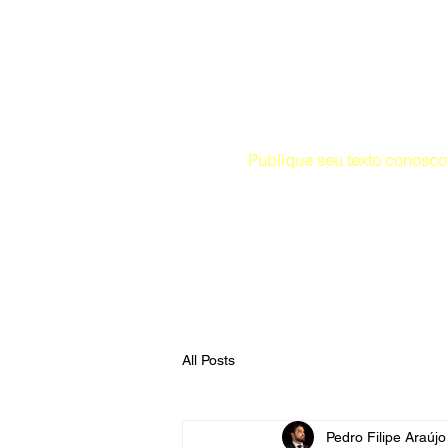
Editora e site de conteúdo
Publique seu texto conosco 
Atendimento pelo whatsapp
Início
Publi
All Posts
Pedro Filipe Araúj