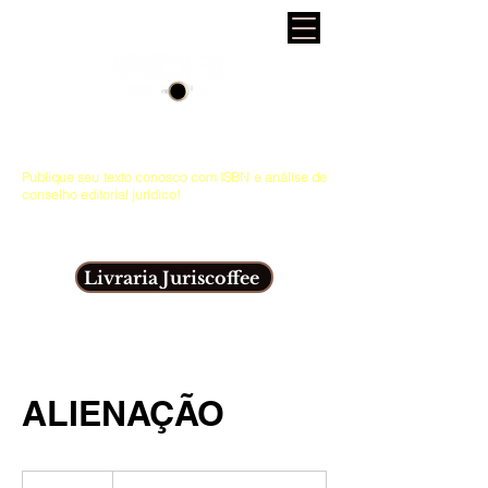
Editora e site de conteúdos jurídicos para
concurseiros, acadêmicos e advogados.
Publique seu texto conosco com ISBN e análise de
conselho editorial jurídico!
Atendimento pelo whatsapp
(81)99814-6816
e e-
mail
editorajuriscoffee@gmail.com
.
Livraria Juriscoffee
ALIENAÇÃO
Reunião