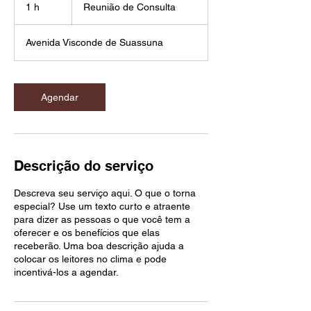
de
1 h
1
Reunião de Consulta
Consulta
Avenida Visconde de Suassuna
Agendar
Descrição do serviço
Descreva seu serviço aqui. O que o torna
especial? Use um texto curto e atraente
para dizer as pessoas o que você tem a
oferecer e os benefícios que elas
receberão. Uma boa descrição ajuda a
colocar os leitores no clima e pode
incentivá-los a agendar.