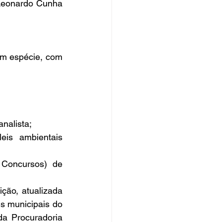
 Leonardo Cunha 
em espécie, com 
analista;
s ambientais 
 Concursos) de 
ção, atualizada 
is municipais do 
a Procuradoria 