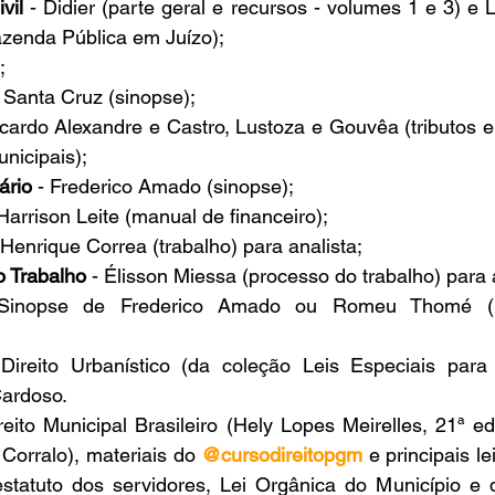
vil
 - Didier (parte geral e recursos - volumes 1 e 3) e
azenda Pública em Juízo);
;
- Santa Cruz (sinopse);
icardo Alexandre e Castro, Lustoza e Gouvêa (tributos 
nicipais);
ário
 - Frederico Amado (sinopse);
 Harrison Leite (manual de financeiro);
 Henrique Correa (trabalho) para analista;
o Trabalho
 - Élisson Miessa (processo do trabalho) para 
Sinopse de Frederico Amado ou Romeu Thomé (lei
 Direito Urbanístico (da coleção Leis Especiais para
ardoso.
reito Municipal Brasileiro (Hely Lopes Meirelles, 21ª edi
 Corralo), materiais do 
@cursodireitopgm
e principais le
statuto dos servidores, Lei Orgânica do Município e d