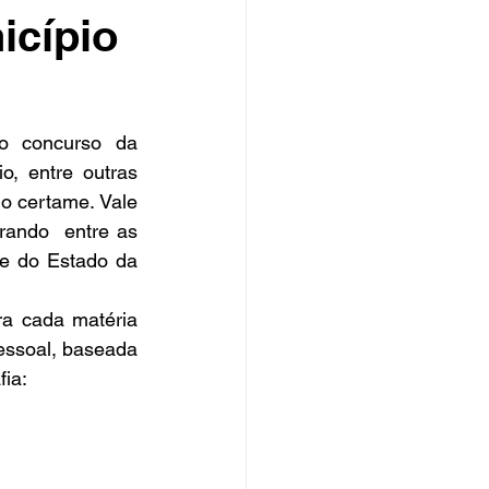
icípio
o concurso da 
, entre outras 
o certame. Vale 
ando  entre as 
e do Estado da 
ra cada matéria 
ssoal, baseada 
fia: