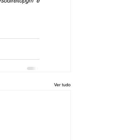
odireitopgm e 
Ver tudo