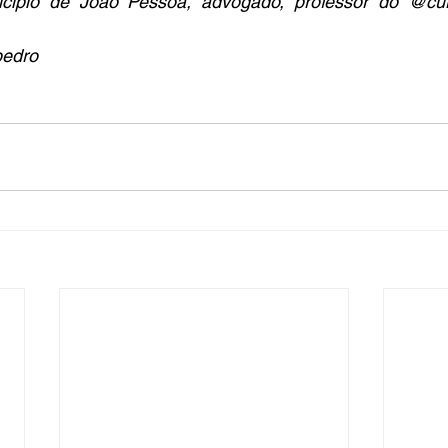
cípio de João Pessoa, advogado, professor do @curs
pedro