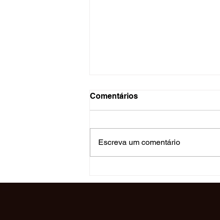
Comentários
Escreva um comentário
Breve Análise da Anulação
do Concurso do TJPE