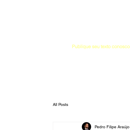
Editora e site de conteúdo
Publique seu texto conosco 
Atendimento pelo whatsapp
Início
Publi
All Posts
Pedro Filipe Araúj