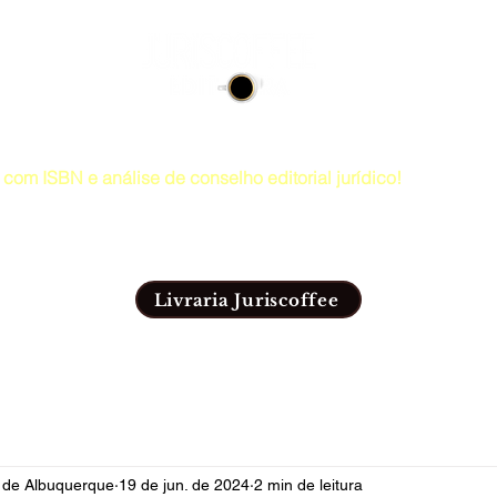
s jurídicos para concurseiros, acadêmicos e advogados.
com ISBN e análise de conselho editorial jurídico!
 (81)99814-6816 e e-mail
editorajuriscoffee@gmail.com
.
que seu LIVRO DIGITAL com ISBN!
Livraria Juriscoffee
Artigos
Livraria Juriscoffee
o de Albuquerque
19 de jun. de 2024
2 min de leitura